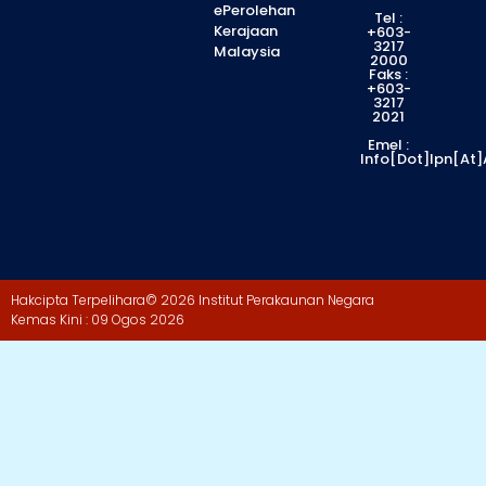
ePerolehan
Tel :
Kerajaan
+603-
3217
Malaysia
2000
Faks :
+603-
3217
2021
Emel :
Info[dot]ipn[at
Hakcipta Terpelihara
© 2026 Institut Perakaunan Negara
Kemas Kini : 09 Ogos 2026