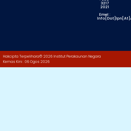
3217
2021
Emel :
Info[dot]ipn[at
Hakcipta Terpelihara
© 2026 Institut Perakaunan Negara
Kemas Kini : 06 Ogos 2026