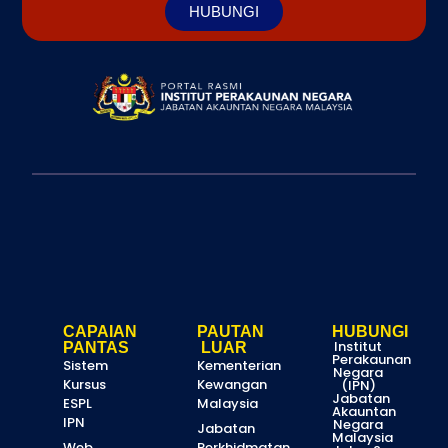
HUBUNGI
CAPAIAN
PAUTAN
HUBUNGI
Institut
PANTAS
LUAR
Perakaunan
Sistem
Kementerian
Negara
Kursus
Kewangan
(IPN)
Jabatan
ESPL
Malaysia
Akauntan
IPN
Negara
Jabatan
Malaysia
Web
Perkhidmatan