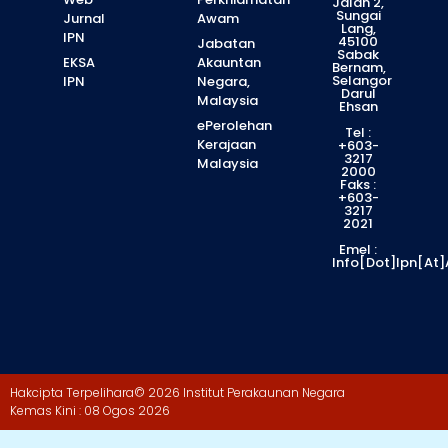
Jalan 2,
Sungai
Jurnal
Awam
Lang,
IPN
45100
Jabatan
Sabak
EKSA
Akauntan
Bernam,
Selangor
IPN
Negara,
Darul
Malaysia
Ehsan
ePerolehan
Tel :
Kerajaan
+603-
3217
Malaysia
2000
Faks :
+603-
3217
2021
Emel :
Info[dot]ipn[at
Hakcipta Terpelihara
© 2026 Institut Perakaunan Negara
Kemas Kini : 08 Ogos 2026