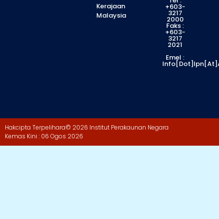
Tel :
Kerajaan
+603-
3217
Malaysia
2000
Faks :
+603-
3217
2021
Emel :
Info[dot]ipn[at
Hakcipta Terpelihara
© 2026 Institut Perakaunan Negara
Kemas Kini : 06 Ogos 2026