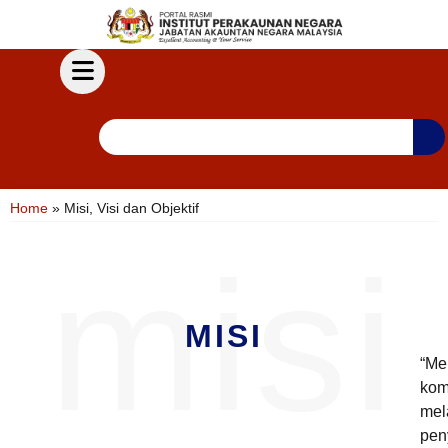
Home
»
Misi, Visi dan Objektif
misi
MISI
“Me
kom
mel
pen