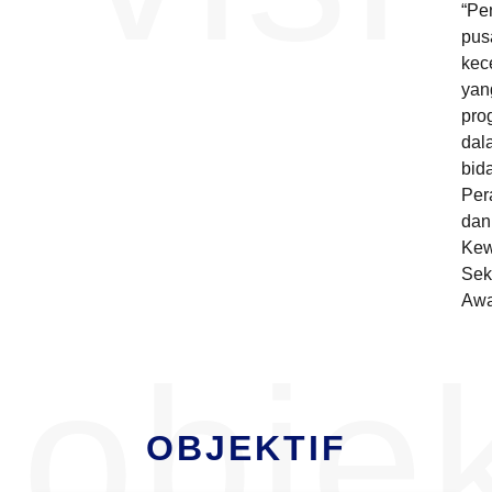
“Pe
pus
kec
yan
prog
dal
bid
Per
dan
Ke
Sek
Aw
objek
OBJEKTIF