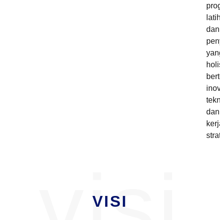
pro
lati
dan
pen
yan
holi
ber
inov
tek
dan
ker
stra
visi
VISI